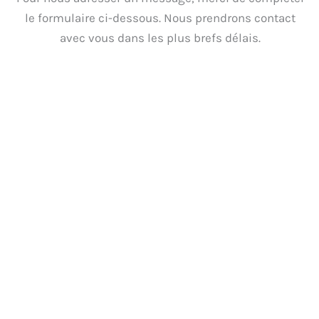
le formulaire ci-dessous. Nous prendrons contact
avec vous dans les plus brefs délais.
Vos Nom & Prénom
Nom & Prénom de votre proche accompagné.e à
l’EHPAD
Votre adresse mail