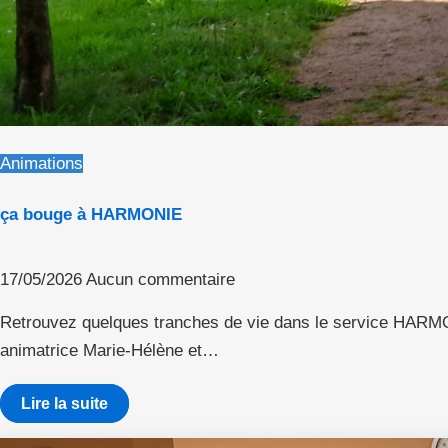
Animations
ça bouge à HARMONIE
17/05/2026
Aucun commentaire
Retrouvez quelques tranches de vie dans le service HARM
animatrice Marie-Hélène et…
Lire la suite